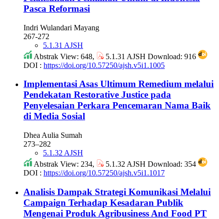
Pasca Reformasi
Indri Wulandari Mayang
267-272
5.1.31 AJSH
Abstrak View: 648,
5.1.31 AJSH Download: 916
DOI :
https://doi.org/10.57250/ajsh.v5i1.1005
Implementasi Asas Ultimum Remedium melalui
Pendekatan Restorative Justice pada
Penyelesaian Perkara Pencemaran Nama Baik
di Media Sosial
Dhea Aulia Sumah
273–282
5.1.32 AJSH
Abstrak View: 234,
5.1.32 AJSH Download: 354
DOI :
https://doi.org/10.57250/ajsh.v5i1.1017
Analisis Dampak Strategi Komunikasi Melalui
Campaign Terhadap Kesadaran Publik
Mengenai Produk Agribusiness And Food PT