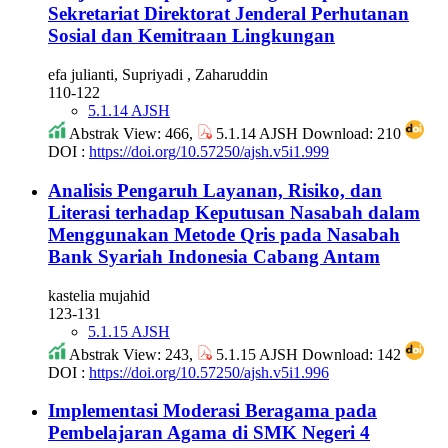
Sekretariat Direktorat Jenderal Perhutanan
Sosial dan Kemitraan Lingkungan
efa julianti, Supriyadi , Zaharuddin
110-122
5.1.14 AJSH
Abstrak View: 466,
5.1.14 AJSH Download: 210
DOI :
https://doi.org/10.57250/ajsh.v5i1.999
Analisis Pengaruh Layanan, Risiko, dan
Literasi terhadap Keputusan Nasabah dalam
Menggunakan Metode Qris pada Nasabah
Bank Syariah Indonesia Cabang Antam
kastelia mujahid
123-131
5.1.15 AJSH
Abstrak View: 243,
5.1.15 AJSH Download: 142
DOI :
https://doi.org/10.57250/ajsh.v5i1.996
Implementasi Moderasi Beragama pada
Pembelajaran Agama di SMK Negeri 4