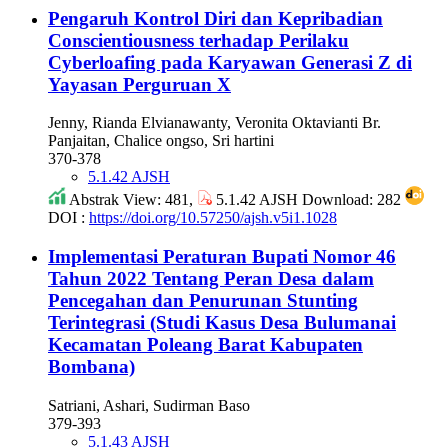
Pengaruh Kontrol Diri dan Kepribadian
Conscientiousness terhadap Perilaku
Cyberloafing pada Karyawan Generasi Z di
Yayasan Perguruan X
Jenny, Rianda Elvianawanty, Veronita Oktavianti Br.
Panjaitan, Chalice ongso, Sri hartini
370-378
5.1.42 AJSH
Abstrak View: 481,
5.1.42 AJSH Download: 282
DOI :
https://doi.org/10.57250/ajsh.v5i1.1028
Implementasi Peraturan Bupati Nomor 46
Tahun 2022 Tentang Peran Desa dalam
Pencegahan dan Penurunan Stunting
Terintegrasi (Studi Kasus Desa Bulumanai
Kecamatan Poleang Barat Kabupaten
Bombana)
Satriani, Ashari, Sudirman Baso
379-393
5.1.43 AJSH