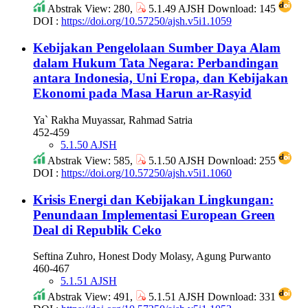
Abstrak View: 280,
5.1.49 AJSH Download: 145
DOI :
https://doi.org/10.57250/ajsh.v5i1.1059
Kebijakan Pengelolaan Sumber Daya Alam
dalam Hukum Tata Negara: Perbandingan
antara Indonesia, Uni Eropa, dan Kebijakan
Ekonomi pada Masa Harun ar-Rasyid
Ya` Rakha Muyassar, Rahmad Satria
452-459
5.1.50 AJSH
Abstrak View: 585,
5.1.50 AJSH Download: 255
DOI :
https://doi.org/10.57250/ajsh.v5i1.1060
Krisis Energi dan Kebijakan Lingkungan:
Penundaan Implementasi European Green
Deal di Republik Ceko
Seftina Zuhro, Honest Dody Molasy, Agung Purwanto
460-467
5.1.51 AJSH
Abstrak View: 491,
5.1.51 AJSH Download: 331