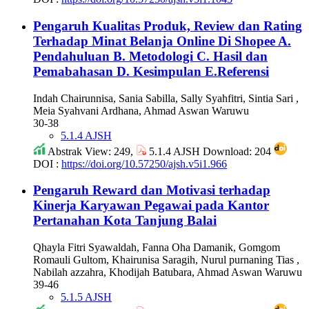
Pengaruh Kualitas Produk, Review dan Rating
Terhadap Minat Belanja Online Di Shopee
A.
Pendahuluan B. Metodologi C. Hasil dan
Pemabahasan D. Kesimpulan E.Referensi
Indah Chairunnisa, Sania Sabilla, Sally Syahfitri, Sintia Sari ,
Meia Syahvani Ardhana, Ahmad Aswan Waruwu
30-38
5.1.4 AJSH
Abstrak View: 249,
5.1.4 AJSH Download: 204
DOI :
https://doi.org/10.57250/ajsh.v5i1.966
Pengaruh Reward dan Motivasi terhadap
Kinerja Karyawan Pegawai pada Kantor
Pertanahan Kota Tanjung Balai
Qhayla Fitri Syawaldah, Fanna Oha Damanik, Gomgom
Romauli Gultom, Khairunisa Saragih, Nurul purnaning Tias ,
Nabilah azzahra, Khodijah Batubara, Ahmad Aswan Waruwu
39-46
5.1.5 AJSH