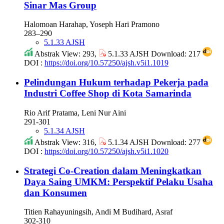
Sinar Mas Group
Halomoan Harahap, Yoseph Hari Pramono
283–290
5.1.33 AJSH
Abstrak View: 293,
5.1.33 AJSH Download: 217
DOI :
https://doi.org/10.57250/ajsh.v5i1.1019
Pelindungan Hukum terhadap Pekerja pada
Industri Coffee Shop di Kota Samarinda
Rio Arif Pratama, Leni Nur Aini
291-301
5.1.34 AJSH
Abstrak View: 316,
5.1.34 AJSH Download: 277
DOI :
https://doi.org/10.57250/ajsh.v5i1.1020
Strategi Co-Creation dalam Meningkatkan
Daya Saing UMKM: Perspektif Pelaku Usaha
dan Konsumen
Titien Rahayuningsih, Andi M Budihard, Asraf
302-310