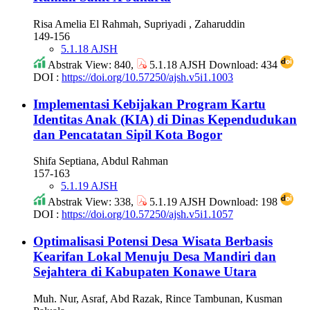
Risa Amelia El Rahmah, Supriyadi , Zaharuddin
149-156
5.1.18 AJSH
Abstrak View: 840,
5.1.18 AJSH Download: 434
DOI :
https://doi.org/10.57250/ajsh.v5i1.1003
Implementasi Kebijakan Program Kartu
Identitas Anak (KIA) di Dinas Kependudukan
dan Pencatatan Sipil Kota Bogor
Shifa Septiana, Abdul Rahman
157-163
5.1.19 AJSH
Abstrak View: 338,
5.1.19 AJSH Download: 198
DOI :
https://doi.org/10.57250/ajsh.v5i1.1057
Optimalisasi Potensi Desa Wisata Berbasis
Kearifan Lokal Menuju Desa Mandiri dan
Sejahtera di Kabupaten Konawe Utara
Muh. Nur, Asraf, Abd Razak, Rince Tambunan, Kusman