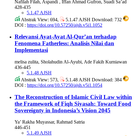
Nafilah Filah, Aspandi , Iffan Ahmad Gufron, Suadi Sa’ad
428-435
5.1.47 AJSH
Abstrak View: 694,
5.1.47 AJSH Download: 732
DOI :
https://doi.org/10.57250/ajsh.v5i1.1052
Relevansi Ayat-Ayat Al-Qur’an terhadap
Fenomena Fatherless: Analisis Nilai dan
Implementasi
melisa zulita, Sholahudin Al-Ayubi, Ade Fakih Kurniawan
436-445
5.1.48 AJSH
Abstrak View: 573,
5.1.48 AJSH Download: 384
DOI :
https://doi.org/10.57250/ajsh.v5i1.1054
The Reconstruction of Islamic Civil Law within
the Framework of Fiqh Siyasah: Toward Food
Sovereignty in Indonesia’s Vision 2045
Ya’ Rakha Muyassar, Rahmad Satria
446-451
5.1.49 AJSH