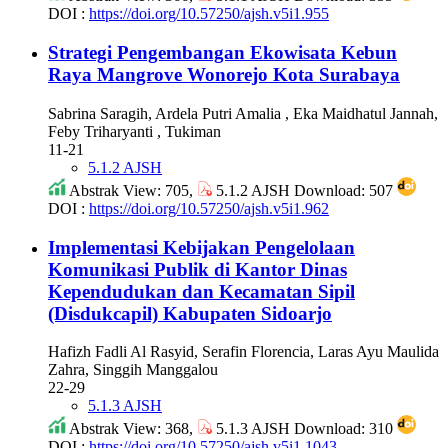
DOI :
https://doi.org/10.57250/ajsh.v5i1.955
Strategi Pengembangan Ekowisata Kebun
Raya Mangrove Wonorejo Kota Surabaya
Sabrina Saragih, Ardela Putri Amalia , Eka Maidhatul Jannah,
Feby Triharyanti , Tukiman
11-21
5.1.2 AJSH
Abstrak View: 705,
5.1.2 AJSH Download: 507
DOI :
https://doi.org/10.57250/ajsh.v5i1.962
Implementasi Kebijakan Pengelolaan
Komunikasi Publik di Kantor Dinas
Kependudukan dan Kecamatan Sipil
(Disdukcapil) Kabupaten Sidoarjo
Hafizh Fadli Al Rasyid, Serafin Florencia, Laras Ayu Maulida
Zahra, Singgih Manggalou
22-29
5.1.3 AJSH
Abstrak View: 368,
5.1.3 AJSH Download: 310
DOI :
https://doi.org/10.57250/ajsh.v5i1.1043