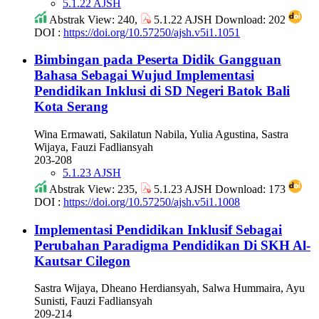
5.1.22 AJSH
Abstrak View: 240,
5.1.22 AJSH Download: 202
DOI :
https://doi.org/10.57250/ajsh.v5i1.1051
Bimbingan pada Peserta Didik Gangguan
Bahasa Sebagai Wujud Implementasi
Pendidikan Inklusi di SD Negeri Batok Bali
Kota Serang
Wina Ermawati, Sakilatun Nabila, Yulia Agustina, Sastra
Wijaya, Fauzi Fadliansyah
203-208
5.1.23 AJSH
Abstrak View: 235,
5.1.23 AJSH Download: 173
DOI :
https://doi.org/10.57250/ajsh.v5i1.1008
Implementasi Pendidikan Inklusif Sebagai
Perubahan Paradigma Pendidikan Di SKH Al-
Kautsar Cilegon
Sastra Wijaya, Dheano Herdiansyah, Salwa Hummaira, Ayu
Sunisti, Fauzi Fadliansyah
209-214