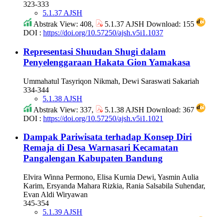
323-333
5.1.37 AJSH
Abstrak View: 408,
5.1.37 AJSH Download: 155
DOI :
https://doi.org/10.57250/ajsh.v5i1.1037
Representasi Shuudan Shugi dalam
Penyelenggaraan Hakata Gion Yamakasa
Ummahatul Tasyriqon Nikmah, Dewi Saraswati Sakariah
334-344
5.1.38 AJSH
Abstrak View: 337,
5.1.38 AJSH Download: 367
DOI :
https://doi.org/10.57250/ajsh.v5i1.1021
Dampak Pariwisata terhadap Konsep Diri
Remaja di Desa Warnasari Kecamatan
Pangalengan Kabupaten Bandung
Elvira Winna Permono, Elisa Kurnia Dewi, Yasmin Aulia
Karim, Ersyanda Mahara Rizkia, Rania Salsabila Suhendar,
Evan Aldi Wiryawan
345-354
5.1.39 AJSH