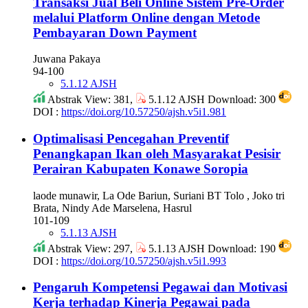
Transaksi Jual Beli Online Sistem Pre-Order
melalui Platform Online dengan Metode
Pembayaran Down Payment
Juwana Pakaya
94-100
5.1.12 AJSH
Abstrak View: 381,
5.1.12 AJSH Download: 300
DOI :
https://doi.org/10.57250/ajsh.v5i1.981
Optimalisasi Pencegahan Preventif
Penangkapan Ikan oleh Masyarakat Pesisir
Perairan Kabupaten Konawe Soropia
laode munawir, La Ode Bariun, Suriani BT Tolo , Joko tri
Brata, Nindy Ade Marselena, Hasrul
101-109
5.1.13 AJSH
Abstrak View: 297,
5.1.13 AJSH Download: 190
DOI :
https://doi.org/10.57250/ajsh.v5i1.993
Pengaruh Kompetensi Pegawai dan Motivasi
Kerja terhadap Kinerja Pegawai pada