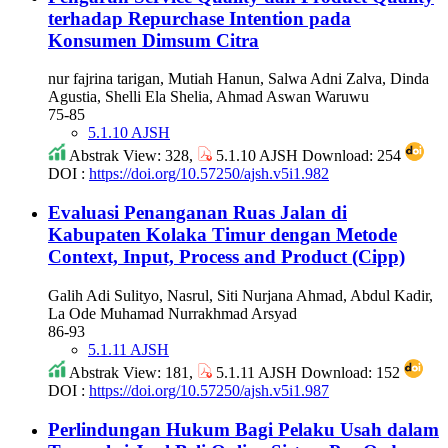
terhadap Repurchase Intention pada
Konsumen Dimsum Citra
nur fajrina tarigan, Mutiah Hanun, Salwa Adni Zalva, Dinda
Agustia, Shelli Ela Shelia, Ahmad Aswan Waruwu
75-85
5.1.10 AJSH
Abstrak View: 328,
5.1.10 AJSH Download: 254
DOI :
https://doi.org/10.57250/ajsh.v5i1.982
Evaluasi Penanganan Ruas Jalan di
Kabupaten Kolaka Timur dengan Metode
Context, Input, Process and Product (Cipp)
Galih Adi Sulityo, Nasrul, Siti Nurjana Ahmad, Abdul Kadir,
La Ode Muhamad Nurrakhmad Arsyad
86-93
5.1.11 AJSH
Abstrak View: 181,
5.1.11 AJSH Download: 152
DOI :
https://doi.org/10.57250/ajsh.v5i1.987
Perlindungan Hukum Bagi Pelaku Usah dalam