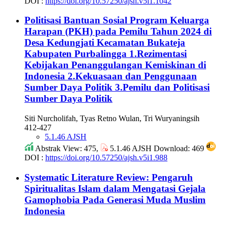
DOI :
https://doi.org/10.57250/ajsh.v5i1.1042
Politisasi Bantuan Sosial Program Keluarga
Harapan (PKH) pada Pemilu Tahun 2024 di
Desa Kedungjati Kecamatan Bukateja
Kabupaten Purbalingga
1.Rezimentasi
Kebijakan Penanggulangan Kemiskinan di
Indonesia 2.Kekuasaan dan Penggunaan
Sumber Daya Politik 3.Pemilu dan Politisasi
Sumber Daya Politik
Siti Nurcholifah, Tyas Retno Wulan, Tri Wuryaningsih
412-427
5.1.46 AJSH
Abstrak View: 475,
5.1.46 AJSH Download: 469
DOI :
https://doi.org/10.57250/ajsh.v5i1.988
Systematic Literature Review: Pengaruh
Spiritualitas Islam dalam Mengatasi Gejala
Gamophobia Pada Generasi Muda Muslim
Indonesia