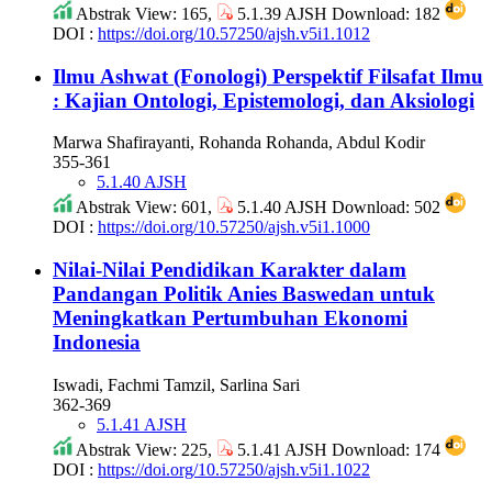
Abstrak View: 165,
5.1.39 AJSH Download: 182
DOI :
https://doi.org/10.57250/ajsh.v5i1.1012
Ilmu Ashwat (Fonologi) Perspektif Filsafat Ilmu
: Kajian Ontologi, Epistemologi, dan Aksiologi
Marwa Shafirayanti, Rohanda Rohanda, Abdul Kodir
355-361
5.1.40 AJSH
Abstrak View: 601,
5.1.40 AJSH Download: 502
DOI :
https://doi.org/10.57250/ajsh.v5i1.1000
Nilai-Nilai Pendidikan Karakter dalam
Pandangan Politik Anies Baswedan untuk
Meningkatkan Pertumbuhan Ekonomi
Indonesia
Iswadi, Fachmi Tamzil, Sarlina Sari
362-369
5.1.41 AJSH
Abstrak View: 225,
5.1.41 AJSH Download: 174
DOI :
https://doi.org/10.57250/ajsh.v5i1.1022