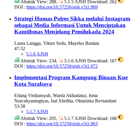
Abstrak View: 288,
5.1.5 AJSH Download: 262
DOI :
https://doi.org/10.57250/ajsh.v5i1.969
Strategi Humas Polres Sikka melalui Instagram
sebagai Media Informasi Untuk Menciptakan
Kamtibmas Menjelang Pemilukada 2024
Laura Langga, Viktor Sedu, Mayelus Bastian
47-52
5.1.6 AJSH
Abstrak View: 234,
5.1.6 AJSH Download: 167
DOI :
https://doi.org/10.57250/ajsh.v5i1.972
Implementasi Program Kampung Binaan Kue
Kota Surabaya
Erlang Virdiansyah, Warda Akhadatuz, Isma
Nurcahyaningtyas, Isal Abellita, Oktarizka Reviandani
53-58
5.1.7 AJSH
Abstrak View: 205,
5.1.7 AJSH Download: 168
DOI :
https://doi.org/10.57250/ajsh.v5i1.963