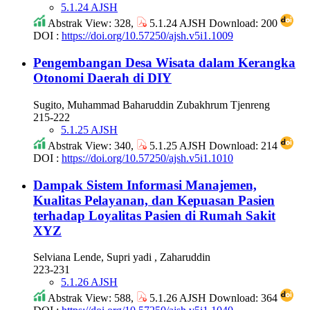
5.1.24 AJSH
Abstrak View: 328,
5.1.24 AJSH Download: 200
DOI :
https://doi.org/10.57250/ajsh.v5i1.1009
Pengembangan Desa Wisata dalam Kerangka
Otonomi Daerah di DIY
Sugito, Muhammad Baharuddin Zubakhrum Tjenreng
215-222
5.1.25 AJSH
Abstrak View: 340,
5.1.25 AJSH Download: 214
DOI :
https://doi.org/10.57250/ajsh.v5i1.1010
Dampak Sistem Informasi Manajemen,
Kualitas Pelayanan, dan Kepuasan Pasien
terhadap Loyalitas Pasien di Rumah Sakit
XYZ
Selviana Lende, Supri yadi , Zaharuddin
223-231
5.1.26 AJSH
Abstrak View: 588,
5.1.26 AJSH Download: 364