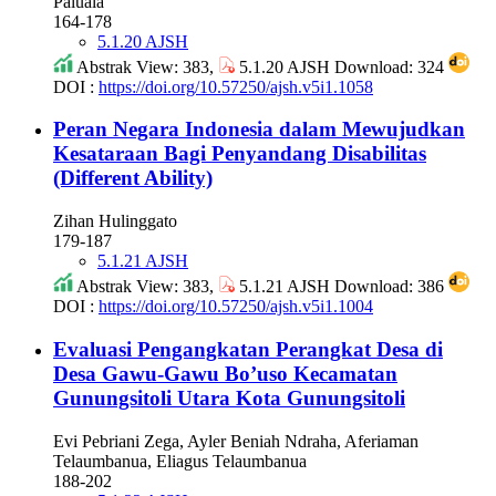
Paluala
164-178
5.1.20 AJSH
Abstrak View: 383,
5.1.20 AJSH Download: 324
DOI :
https://doi.org/10.57250/ajsh.v5i1.1058
Peran Negara Indonesia dalam Mewujudkan
Kesataraan Bagi Penyandang Disabilitas
(Different Ability)
Zihan Hulinggato
179-187
5.1.21 AJSH
Abstrak View: 383,
5.1.21 AJSH Download: 386
DOI :
https://doi.org/10.57250/ajsh.v5i1.1004
Evaluasi Pengangkatan Perangkat Desa di
Desa Gawu-Gawu Bo’uso Kecamatan
Gunungsitoli Utara Kota Gunungsitoli
Evi Pebriani Zega, Ayler Beniah Ndraha, Aferiaman
Telaumbanua, Eliagus Telaumbanua
188-202