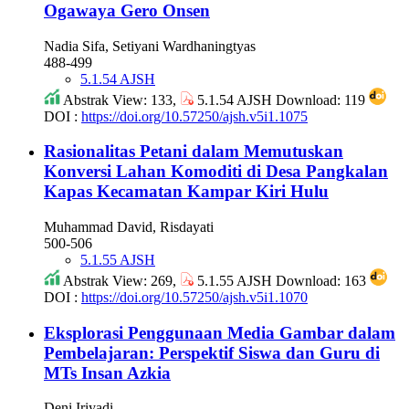
Ogawaya Gero Onsen
Nadia Sifa, Setiyani Wardhaningtyas
488-499
5.1.54 AJSH
Abstrak View: 133,
5.1.54 AJSH Download: 119
DOI :
https://doi.org/10.57250/ajsh.v5i1.1075
Rasionalitas Petani dalam Memutuskan
Konversi Lahan Komoditi di Desa Pangkalan
Kapas Kecamatan Kampar Kiri Hulu
Muhammad David, Risdayati
500-506
5.1.55 AJSH
Abstrak View: 269,
5.1.55 AJSH Download: 163
DOI :
https://doi.org/10.57250/ajsh.v5i1.1070
Eksplorasi Penggunaan Media Gambar dalam
Pembelajaran: Perspektif Siswa dan Guru di
MTs Insan Azkia
Deni Iriyadi