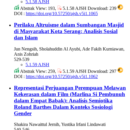
5.1.58 AJSH
Abstrak View: 193,
5.1.58 AJSH Download: 239
DOI :
https://doi.org/10.57250/ajsh.v5i1.1065
Perilaku Altruisme dalam Sumbangan Masjid
di Masyarakat Kota Serang: Analisis Sosial
dan Islam
Jun Nengsih, Sholahuddin Al Ayubi, Ade Fakih Kurniawan,
Anis Zohriah
529-539
5.1.59 AJSH
Abstrak View: 259,
5.1.59 AJSH Download: 297
DOI :
https://doi.org/10.57250/ajsh.v5i1.1062
Representasi Perjuangan Perempuan Melawan
Kekerasan dalam Film (Marlina Si Pembunuh
dalam Empat Babak): Analisis Semiotika
Roland Barthes Dalam Konteks Sosiologi
Gender
Shakira Nawaittul Jernih, Yustika Irfani Lindawati
540-546