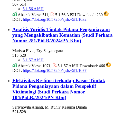
507-514
5.1.56 AJSH
Abstrak View: 511,
5.1.56 AJSH Download: 230
DOI :
https://doi.org/10.57250/ajsh.v5i1.1032
Analisis Yuridis Tindak Pidana Penganiayaan
yang Mengakibatkan Kematian (Studi Perkara
Nomor 281/Pid.B/2024/PN Kbu)
Marissa Elvia, Ery Satyanegara
515-520
5.1.57 AJSH
Abstrak View: 1071,
5.1.57 AJSH Download: 466
DOI :
https://doi.org/10.57250/ajsh.v5i1.1077
Efektivitas Restitusi terhadap Kasus Tindak
Pidana Penganiayaan dalam Perspektif
Victimologi (Studi Perkara Nomor
104/Pid.B./2024/PN Kbu)
Serlynovita Arianti, M. Ruhly Kesuma Dinata
521-528