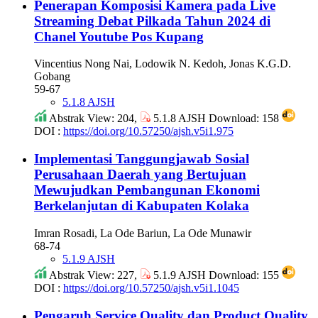
Penerapan Komposisi Kamera pada Live
Streaming Debat Pilkada Tahun 2024 di
Chanel Youtube Pos Kupang
Vincentius Nong Nai, Lodowik N. Kedoh, Jonas K.G.D.
Gobang
59-67
5.1.8 AJSH
Abstrak View: 204,
5.1.8 AJSH Download: 158
DOI :
https://doi.org/10.57250/ajsh.v5i1.975
Implementasi Tanggungjawab Sosial
Perusahaan Daerah yang Bertujuan
Mewujudkan Pembangunan Ekonomi
Berkelanjutan di Kabupaten Kolaka
Imran Rosadi, La Ode Bariun, La Ode Munawir
68-74
5.1.9 AJSH
Abstrak View: 227,
5.1.9 AJSH Download: 155
DOI :
https://doi.org/10.57250/ajsh.v5i1.1045
Pengaruh Service Quality dan Product Quality