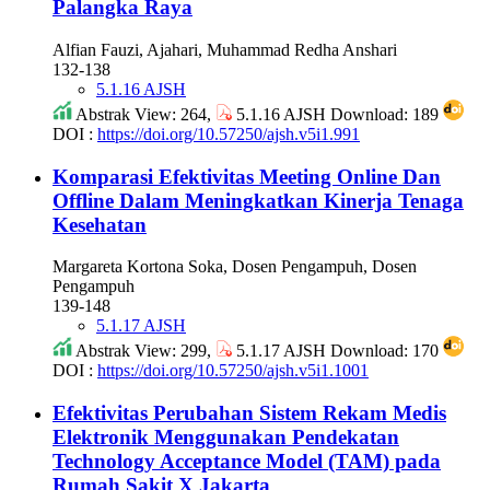
Palangka Raya
Alfian Fauzi, Ajahari, Muhammad Redha Anshari
132-138
5.1.16 AJSH
Abstrak View: 264,
5.1.16 AJSH Download: 189
DOI :
https://doi.org/10.57250/ajsh.v5i1.991
Komparasi Efektivitas Meeting Online Dan
Offline Dalam Meningkatkan Kinerja Tenaga
Kesehatan
Margareta Kortona Soka, Dosen Pengampuh, Dosen
Pengampuh
139-148
5.1.17 AJSH
Abstrak View: 299,
5.1.17 AJSH Download: 170
DOI :
https://doi.org/10.57250/ajsh.v5i1.1001
Efektivitas Perubahan Sistem Rekam Medis
Elektronik Menggunakan Pendekatan
Technology Acceptance Model (TAM) pada
Rumah Sakit X Jakarta