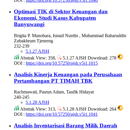
DOI :
https://doi.org/10.57250/ajsh.v5i1.1040
Optimasi TIK di Sektor Keuangan dan
Ekonomi, Studi Kasus Kabupaten
Banyuwangi
Brigita P. Manohara, Ismail Nurdin , Muhammad Baharuddin
Zubakhrum Tjenreng
232-239
5.1.27 AJSH
Abstrak View: 358,
5.1.27 AJSH Download: 278
DOI :
https://doi.org/10.57250/ajsh.v5i1.1015
Analisis Kinerja Keuangan pada Perusahaan
Pertambangan PT TIMAH TBK
Rachmawati, Pasrun Adam, Taufik Hidayat
240-245
5.1.28 AJSH
Abstrak View: 313,
5.1.28 AJSH Download: 264
DOI :
https://doi.org/10.57250/ajsh.v5i1.1041
Analisis Inventarisasi Barang Milik Daerah