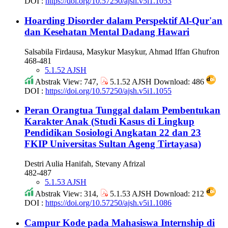
DOI :
https://doi.org/10.57250/ajsh.v5i1.1053
Hoarding Disorder dalam Perspektif Al-Qur'an
dan Kesehatan Mental Dadang Hawari
Salsabila Firdausa, Masykur Masykur, Ahmad Iffan Ghufron
468-481
5.1.52 AJSH
Abstrak View: 747,
5.1.52 AJSH Download: 486
DOI :
https://doi.org/10.57250/ajsh.v5i1.1055
Peran Orangtua Tunggal dalam Pembentukan
Karakter Anak (Studi Kasus di Lingkup
Pendidikan Sosiologi Angkatan 22 dan 23
FKIP Universitas Sultan Ageng Tirtayasa)
Destri Aulia Hanifah, Stevany Afrizal
482-487
5.1.53 AJSH
Abstrak View: 314,
5.1.53 AJSH Download: 212
DOI :
https://doi.org/10.57250/ajsh.v5i1.1086
Campur Kode pada Mahasiswa Internship di