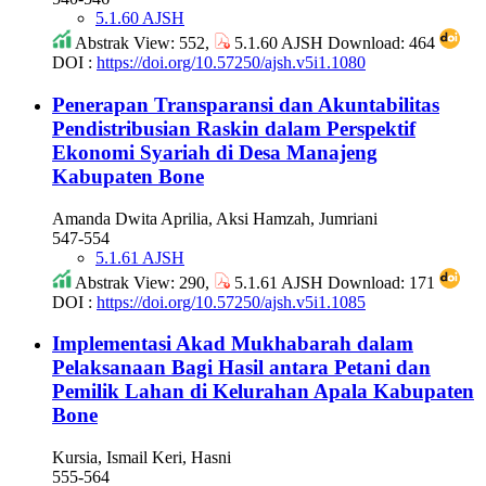
5.1.60 AJSH
Abstrak View: 552,
5.1.60 AJSH Download: 464
DOI :
https://doi.org/10.57250/ajsh.v5i1.1080
Penerapan Transparansi dan Akuntabilitas
Pendistribusian Raskin dalam Perspektif
Ekonomi Syariah di Desa Manajeng
Kabupaten Bone
Amanda Dwita Aprilia, Aksi Hamzah, Jumriani
547-554
5.1.61 AJSH
Abstrak View: 290,
5.1.61 AJSH Download: 171
DOI :
https://doi.org/10.57250/ajsh.v5i1.1085
Implementasi Akad Mukhabarah dalam
Pelaksanaan Bagi Hasil antara Petani dan
Pemilik Lahan di Kelurahan Apala Kabupaten
Bone
Kursia, Ismail Keri, Hasni
555-564