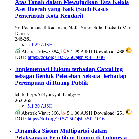
Atas Tanah dalam Mewujudkan Tata Kelola
Aset Daerah yang Baik (Studi Kasus
Pemerintah Kota Kendari)
Sri Rachmawati Rachman, Nofal Supriaddin, Paskalia Maria
Damas
246-261
5.1.29 AJSH
Abstrak View: 584,
5.1.29 AJSH Download: 468
DOI :
https://doi.org/10.57250/ajsh.v5i1.1036
Implementasi Hukum terhadap Catcalling
sebagai Bentuk Pelecehan Seksual terhadap
Perempuan di Ruang Publik
Muh. FiqryAfriyansyah Panigoro
262-266
5.1.30 AJSH
Abstrak View: 366,
5.1.30 AJSH Download: 251
DOI :
https://doi.org/10.57250/ajsh.v5i1.1016
Dinamika Sistem Multipartai dalam
Pelaksanaan Pemilihan Umum di Indonesia