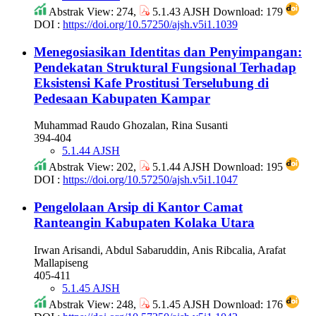
Abstrak View: 274,
5.1.43 AJSH Download: 179
DOI :
https://doi.org/10.57250/ajsh.v5i1.1039
Menegosiasikan Identitas dan Penyimpangan:
Pendekatan Struktural Fungsional Terhadap
Eksistensi Kafe Prostitusi Terselubung di
Pedesaan Kabupaten Kampar
Muhammad Raudo Ghozalan, Rina Susanti
394-404
5.1.44 AJSH
Abstrak View: 202,
5.1.44 AJSH Download: 195
DOI :
https://doi.org/10.57250/ajsh.v5i1.1047
Pengelolaan Arsip di Kantor Camat
Ranteangin Kabupaten Kolaka Utara
Irwan Arisandi, Abdul Sabaruddin, Anis Ribcalia, Arafat
Mallapiseng
405-411
5.1.45 AJSH
Abstrak View: 248,
5.1.45 AJSH Download: 176