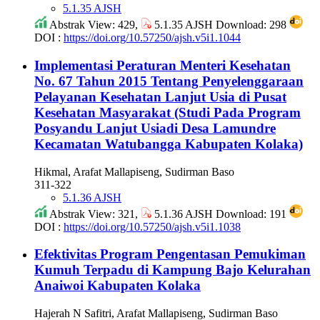
5.1.35 AJSH
Abstrak View: 429,
5.1.35 AJSH Download: 298
DOI :
https://doi.org/10.57250/ajsh.v5i1.1044
Implementasi Peraturan Menteri Kesehatan
No. 67 Tahun 2015 Tentang Penyelenggaraan
Pelayanan Kesehatan Lanjut Usia di Pusat
Kesehatan Masyarakat (Studi Pada Program
Posyandu Lanjut Usiadi Desa Lamundre
Kecamatan Watubangga Kabupaten Kolaka)
Hikmal, Arafat Mallapiseng, Sudirman Baso
311-322
5.1.36 AJSH
Abstrak View: 321,
5.1.36 AJSH Download: 191
DOI :
https://doi.org/10.57250/ajsh.v5i1.1038
Efektivitas Program Pengentasan Pemukiman
Kumuh Terpadu di Kampung Bajo Kelurahan
Anaiwoi Kabupaten Kolaka
Hajerah N Safitri, Arafat Mallapiseng, Sudirman Baso